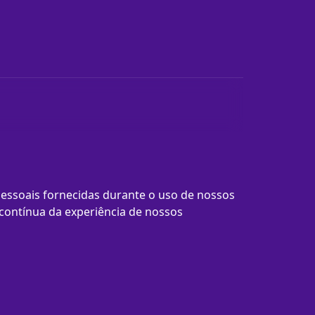
essoais fornecidas durante o uso de nossos
 contínua da experiência de nossos