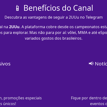
📱 Benefícios do Canal
Descubra as vantagens de seguir a 2UUu no Telegram
al na
2UUu
. A plataforma cobre desde os campeonatos est
s para explorar. Mas não para por aí: vôlei, MMA e até e
variados gostos dos brasileiros.
sivos
📢 Notí
m, promoções especiais
Fique por dentro d
s únicos!
eventos 