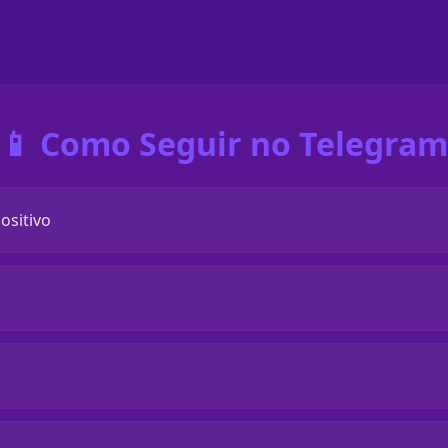
📱 Como Seguir no Telegram
ositivo