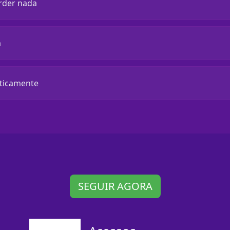
erder nada
a
aticamente
SEGUIR AGORA