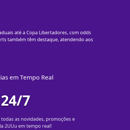
aduais até a Copa Libertadores, com odds
Sports também têm destaque, atendendo aos
cias em Tempo Real
24/7
e todas as novidades, promoções e
da 2UUu em tempo real!