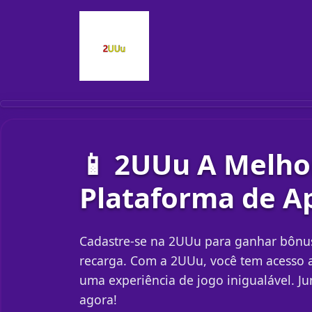
📱 2UUu A Melho
Plataforma de A
Cadastre-se na 2UUu para ganhar bônu
recarga. Com a 2UUu, você tem acesso a
uma experiência de jogo inigualável. J
agora!