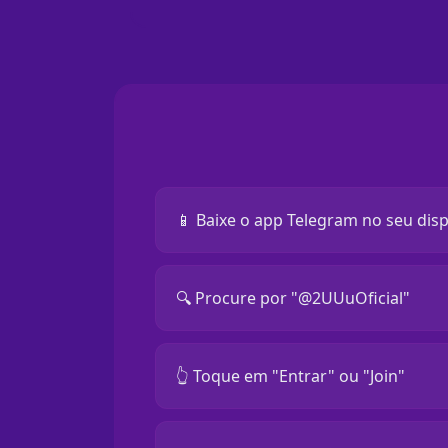
📱 Baixe o app Telegram no seu disp
🔍 Procure por "@2UUuOficial"
👆 Toque em "Entrar" ou "Join"