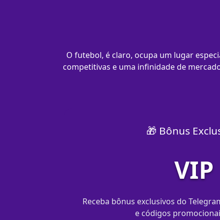
O futebol, é claro, ocupa um lugar especi
competitivas e uma infinidade de mercado
🎁 Bônus Exclu
VIP
Receba bônus exclusivos do Telegra
e códigos promocionai