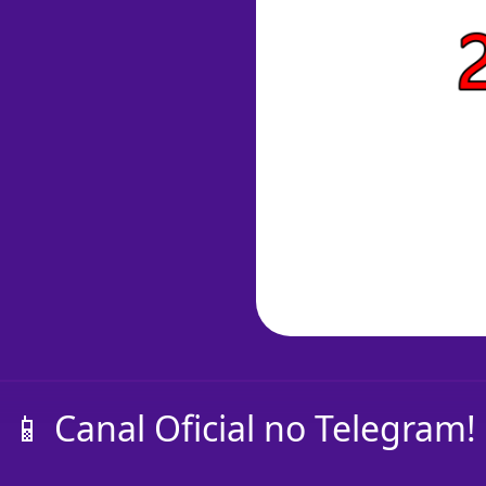
📱 Canal Oficial no Telegram!