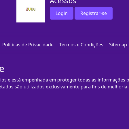
Acessos
Login
Registrar-se
Políticas de Privacidade
Termos e Condições
Sitemap
de
ários e está empenhada em proteger todas as informações p
tados são utilizados exclusivamente para fins de melhoria