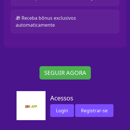
🎁 Receba bônus exclusivos
automaticamente
SEGUIR AGORA
Acessos
Login
Registrar-se