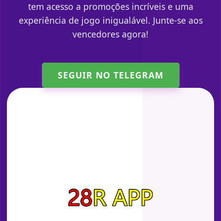
tem acesso a promoções incríveis e uma
experiência de jogo inigualável. Junte-se aos
vencedores agora!
SEGUIR NO TELEGRAM