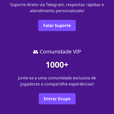
Suporte direto via Telegram, respostas rápidas e
atendimento personalizado!
Falar Suporte
👥 Comunidade VIP
1000+
Junte-se a uma comunidade exclusiva de
jogadores e compartilhe experiências!
Entrar Grupo