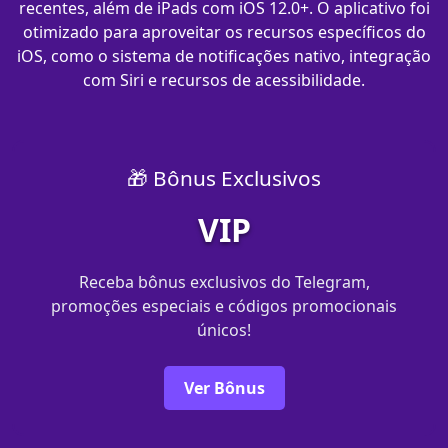
recentes, além de iPads com iOS 12.0+. O aplicativo foi
otimizado para aproveitar os recursos específicos do
iOS, como o sistema de notificações nativo, integração
com Siri e recursos de acessibilidade.
🎁 Bônus Exclusivos
VIP
Receba bônus exclusivos do Telegram,
promoções especiais e códigos promocionais
únicos!
Ver Bônus