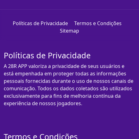
Políticas de Privacidade
Termos e Condições
Sitemap
Políticas de Privacidade
A 28R APP valoriza a privacidade de seus usuários e
está empenhada em proteger todas as informações
pessoais fornecidas durante o uso de nossos canais de
comunicação. Todos os dados coletados são utilizados
exclusivamente para fins de melhoria contínua da
experiência de nossos jogadores.
Termos e Condições