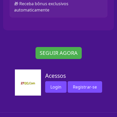
🎁 Receba bônus exclusivos
automaticamente
SEGUIR AGORA
Acessos
Login
Registrar-se