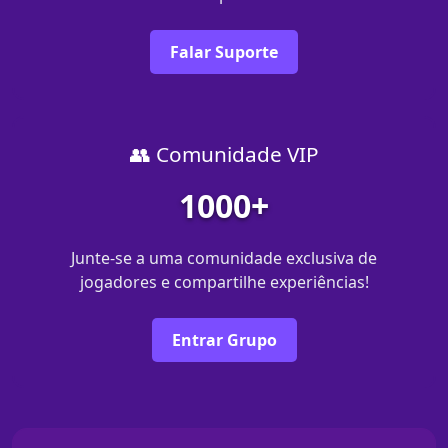
Falar Suporte
👥 Comunidade VIP
1000+
Junte-se a uma comunidade exclusiva de
jogadores e compartilhe experiências!
Entrar Grupo