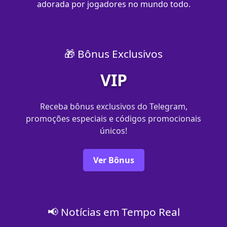
adorada por jogadores no mundo todo.
🎁 Bônus Exclusivos
VIP
Receba bônus exclusivos do Telegram,
promoções especiais e códigos promocionais
únicos!
Ver Bônus
📢 Notícias em Tempo Real