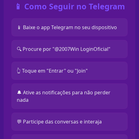
📱 Como Seguir no Telegram
📱 Baixe o app Telegram no seu dispositivo
🔍 Procure por "@2007Win LoginOficial"
👆 Toque em "Entrar" ou "Join"
🔔 Ative as notificações para não perder
nada
💬 Participe das conversas e interaja