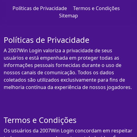
Políticas de Privacidade
Termos e Condições
Sitemap
Políticas de Privacidade
A 2007Win Login valoriza a privacidade de seus
usuários e está empenhada em proteger todas as
informações pessoais fornecidas durante o uso de
nossos canais de comunicação. Todos os dados
coletados são utilizados exclusivamente para fins de
melhoria contínua da experiência de nossos jogadores.
Termos e Condições
Os usuários da 2007Win Login concordam em respeitar