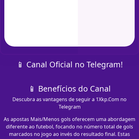
📱 Canal Oficial no Telegram!
📱 Benefícios do Canal
Descubra as vantagens de seguir a 1Xkp.Com no
Telegram
As apostas Mais/Menos gols oferecem uma abordagem
diferente ao futebol, focando no número total de gols
marcados no jogo ao invés do resultado final. Estas