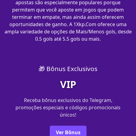
apostas são especialmente populares porque
permitem que você aposte em jogos que podem
terminar em empate, mas ainda assim oferecem
oportunidades de ganho. A 1Xkp.Com oferece uma
ampla variedade de opções de Mais/Menos gols, desde
0.5 gols até 5.5 gols ou mais.
🎁 Bônus Exclusivos
VIP
Receba bônus exclusivos do Telegram,
promoções especiais e códigos promocionais
únicos!
Ver Bônus