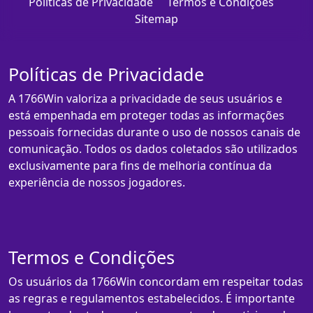
Políticas de Privacidade
Termos e Condições
Sitemap
Políticas de Privacidade
A 1766Win valoriza a privacidade de seus usuários e
está empenhada em proteger todas as informações
pessoais fornecidas durante o uso de nossos canais de
comunicação. Todos os dados coletados são utilizados
exclusivamente para fins de melhoria contínua da
experiência de nossos jogadores.
Termos e Condições
Os usuários da 1766Win concordam em respeitar todas
as regras e regulamentos estabelecidos. É importante