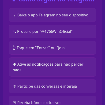
📱 Baixe o app Telegram no seu dispositivo
🔍 Procure por "@1766WinOficial"
👆 Toque em "Entrar" ou "Join"
🔔 Ative as notificações para não perder
nada
💬 Participe das conversas e interaja
🎁 Receba bônus exclusivos