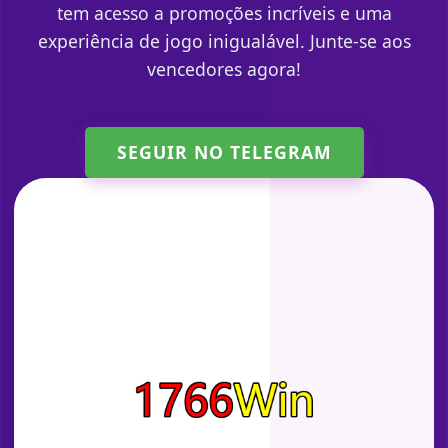
tem acesso a promoções incríveis e uma
experiência de jogo inigualável. Junte-se aos
vencedores agora!
SEGUIR NO TELEGRAM