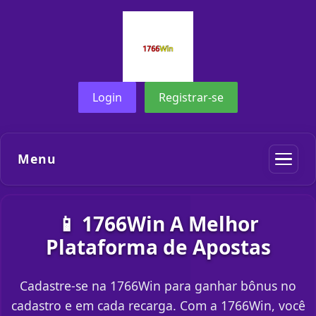
Login
Registrar-se
Menu
📱 1766Win A Melhor
Plataforma de Apostas
Cadastre-se na 1766Win para ganhar bônus no
cadastro e em cada recarga. Com a 1766Win, você