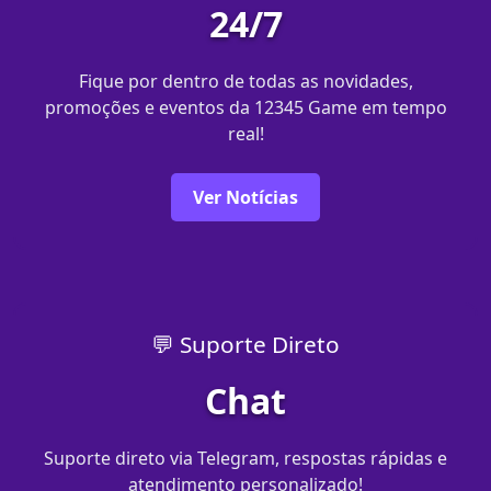
24/7
Fique por dentro de todas as novidades,
promoções e eventos da 12345 Game em tempo
real!
Ver Notícias
💬 Suporte Direto
Chat
Suporte direto via Telegram, respostas rápidas e
atendimento personalizado!