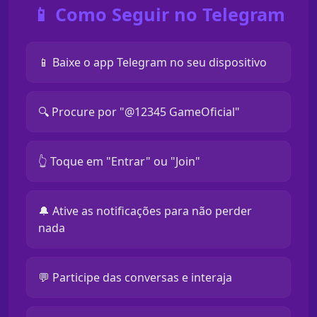
📱 Como Seguir no Telegram
📱 Baixe o app Telegram no seu dispositivo
🔍 Procure por "@12345 GameOficial"
👆 Toque em "Entrar" ou "Join"
🔔 Ative as notificações para não perder
nada
💬 Participe das conversas e interaja