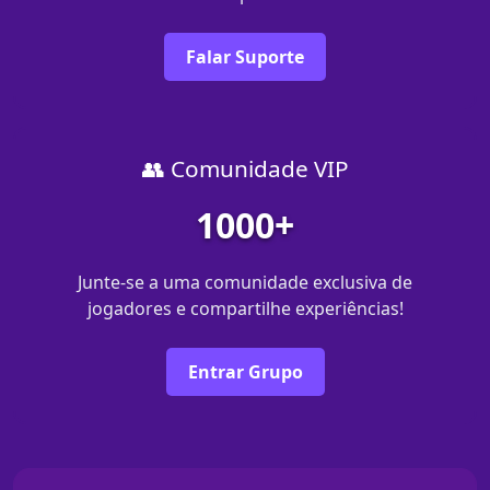
Falar Suporte
👥 Comunidade VIP
1000+
Junte-se a uma comunidade exclusiva de
jogadores e compartilhe experiências!
Entrar Grupo