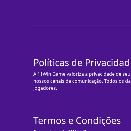
Políticas de Privacida
A 11Win Game valoriza a privacidade de se
nossos canais de comunicação. Todos os dad
jogadores.
Termos e Condições