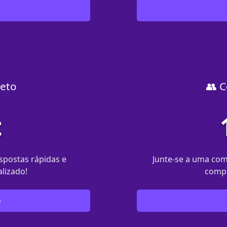
reto
👥 
t
espostas rápidas e
Junte-se a uma com
lizado!
compa
e