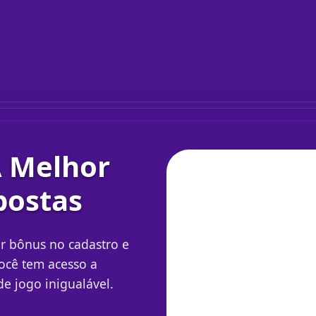
A Melhor
postas
r bônus no cadastro e
ocê tem acesso a
e jogo inigualável.