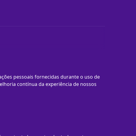
ações pessoais fornecidas durante o uso de
elhoria contínua da experiência de nossos