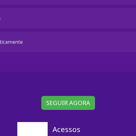
a
aticamente
SEGUIR AGORA
Acessos