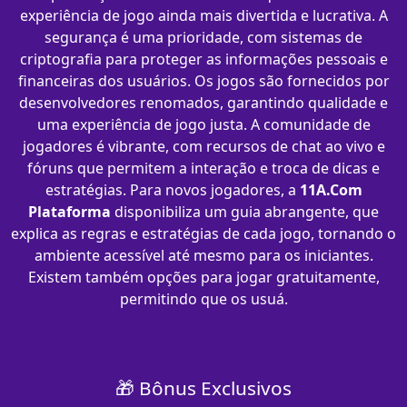
experiência de jogo ainda mais divertida e lucrativa. A
segurança é uma prioridade, com sistemas de
criptografia para proteger as informações pessoais e
financeiras dos usuários. Os jogos são fornecidos por
desenvolvedores renomados, garantindo qualidade e
uma experiência de jogo justa. A comunidade de
jogadores é vibrante, com recursos de chat ao vivo e
fóruns que permitem a interação e troca de dicas e
estratégias. Para novos jogadores, a
11A.Com
Plataforma
disponibiliza um guia abrangente, que
explica as regras e estratégias de cada jogo, tornando o
ambiente acessível até mesmo para os iniciantes.
Existem também opções para jogar gratuitamente,
permitindo que os usuá.
🎁 Bônus Exclusivos