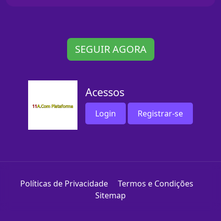
SEGUIR AGORA
Acessos
Login
Registrar-se
Políticas de Privacidade
Termos e Condições
Sitemap