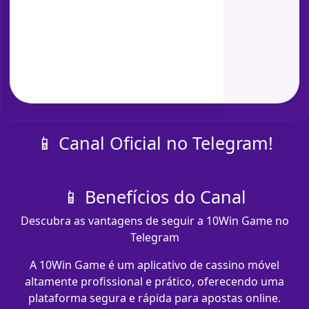
📱 Canal Oficial no Telegram!
📱 Benefícios do Canal
Descubra as vantagens de seguir a 10Win Game no
Telegram
A 10Win Game é um aplicativo de cassino móvel
altamente profissional e prático, oferecendo uma
plataforma segura e rápida para apostas online.