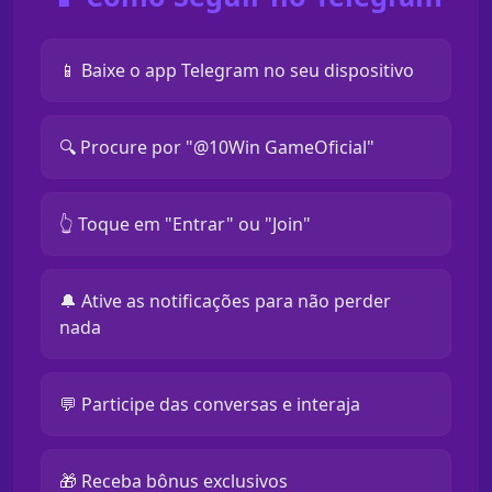
📱 Baixe o app Telegram no seu dispositivo
🔍 Procure por "@10Win GameOficial"
👆 Toque em "Entrar" ou "Join"
🔔 Ative as notificações para não perder
nada
💬 Participe das conversas e interaja
🎁 Receba bônus exclusivos