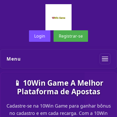
Login
Registrar-se
Menu
📱 10Win Game A Melhor
Plataforma de Apostas
Cadastre-se na 10Win Game para ganhar bônus
no cadastro e em cada recarga. Com a 10Win